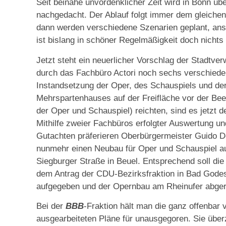
Seit beinahe unvordenklicher Zeit wird in Bonn üb
nachgedacht. Der Ablauf folgt immer dem gleichen
dann werden verschiedene Szenarien geplant, ans
ist bislang in schöner Regelmäßigkeit doch nicht
Jetzt steht ein neuerlicher Vorschlag der Stadtve
durch das Fachbüro Actori noch sechs verschiede
Instandsetzung der Oper, des Schauspiels und de
Mehrspartenhauses auf der Freifläche vor der Bee
der Oper und Schauspiel) reichten, sind es jetzt de
Mithilfe zweier Fachbüros erfolgter Auswertung u
Gutachten präferieren Oberbürgermeister Guido 
nunmehr einen Neubau für Oper und Schauspiel au
Siegburger Straße in Beuel. Entsprechend soll di
dem Antrag der CDU-Bezirksfraktion in Bad Gode
aufgegeben und der Opernbau am Rheinufer abger
Bei der
BBB
-Fraktion hält man die ganz offenba
ausgearbeiteten Pläne für unausgegoren. Sie über