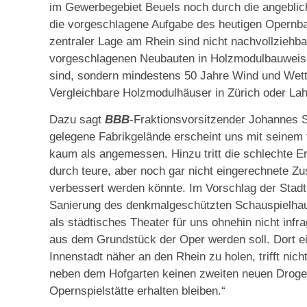
im Gewerbegebiet Beuels noch durch die angeblic
die vorgeschlagene Aufgabe des heutigen Opernbaus
zentraler Lage am Rhein sind nicht nachvollziehba
vorgeschlagenen Neubauten in Holzmodulbauweise
sind, sondern mindestens 50 Jahre Wind und Wetter
Vergleichbare Holzmodulhäuser in Zürich oder Laht
Dazu sagt
BBB
-Fraktionsvorsitzender Johannes S
gelegene Fabrikgelände erscheint uns mit seinem
kaum als angemessen. Hinzu tritt die schlechte E
durch teure, aber noch gar nicht eingerechnete 
verbessert werden könnte. Im Vorschlag der Stadt 
Sanierung des denkmalgeschützten Schauspielhau
als städtisches Theater für uns ohnehin nicht inf
aus dem Grundstück der Oper werden soll. Dort e
Innenstadt näher an den Rhein zu holen, trifft ni
neben dem Hofgarten keinen zweiten neuen Drogen-
Opernspielstätte erhalten bleiben.“