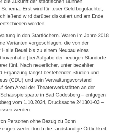
er die Zukunft der städtischen Bühnen
 Schema. Erst wird für teuer Geld begutachtet,
chließend wird darüber diskutiert und am Ende
s entschieden worden.
rwaltung in den Startlöchern. Waren im Jahre 2018
ne Varianten vorgeschlagen, die von der
r Halle Beuel bis zu einem Neubau eines
thovenhalle (bei Aufgabe der heutigen Standorte
rer fünf. Nach neuerlicher, unter bezahlter
nd Ergänzung längst bestehender Studien und
Deus (CDU) und sein Verwaltungsvorstand
f dem Areal der Theaterwerkstätten an der
e Schauspielsparte in Bad Godesberg – entgegen
sberg vom 1.10.2024, Drucksache 241301-03 –
issen werden.
r von Personen ohne Bezug zu Bonn
zeugen weder durch die randständige Örtlichkeit