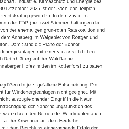
schaft, Industrie, Klimaschutz und Energie des
.Dezember 2025 ist der Sachliche Teilplan
 rechtskräftig geworden. In dem zuvor im
men der FDP (bei zwei Stimmenthaltungen der
von der ehemaligen grün-roten Ratskoalition und
f dem Annaberg im Walgebiet von Röttgen und
ten. Damit sind die Pläne der Bonner
denergieanlagen mit einer voraussichtlichen
 Rotorblätter) auf der Waldfläche
naberger Hofes mitten im Kottenforst zu bauen,
begrüßen die jetzt gefallene Entscheidung. Die
 für Windenergieanlagen nicht geeignet. Mit
cht auszugleichender Eingriff in die Natur
trächtigung der Naherholungsfunktion des
s wäre durch den Betrieb der Windmühlen auch
lität der Anwohner auf dem Heiderhof
r mit dem Beschluss einhergehende Erfolg der