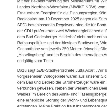
Mit der Bekanntmachung des Ministeriums für Wirt
Landes Nordrhein-Westfalen (MWIKE NRW) vom 30
Erneuerbare Energien für die Planungsregion Köln
Regionalrat am 19.Dezember 2025 gegen die Stim
SPD) beschlossenen Regelwerk sind die für Bonn 
der CDU präferierten zwei Windenergieflächen au
dem Bad Godesberger Heiderhof nicht mehr enthal
Rathauspolitiker und der hiesigen Stadtwerke, Win
Gesamthöhe von jeweils 250 Metern (einschließlich
„Haselingsberg“ und im Bereich des ehemaligen An
endgültig vom Tisch.
Dazu sagt
BBB
-Stadtverordnete Jutta Acar: „Wir 
vorgesehenen Waldgebiete waren aus unserer Sicht
dem Bau und Betrieb der Stromerzeuger wäre ein ni
verbunden gewesen. Neben der wesentlichen Beein
Waldes im Bereich des Anna- und Haselingsberge
eine erhebliche Störung der Wohn- und Lebensqua
entstanden. Meine Fraktion freut insbesondere de